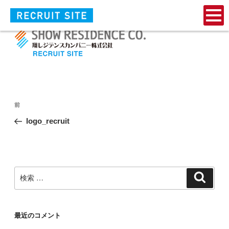
logo_recruit
投
過
前
稿
去
logo_recruit
ナ
の
投
ビ
稿
ゲ
ー
検
検
索
索:
シ
ョ
ン
最近のコメント